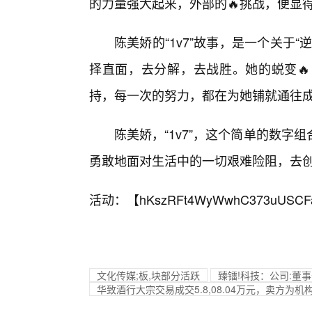
的力量强大起来，外部的🔥挑战，便显
陈美娇的“1v7”故事，是一个关于
择直面，去分解，去战胜。她的蜕变
持，每一次的努力，都在为她铺就通往
陈美娇，“1v7”，这个简单的数
勇敢地面对生活中的一切艰难险阻，去
活动：【
hKszRFt4WyWwhC373uUSCF
文化传媒;板,块部分活跃
臻镭!科技：公司:董
华致酒行大宗交易成交5.8,08.04万元，卖方为机