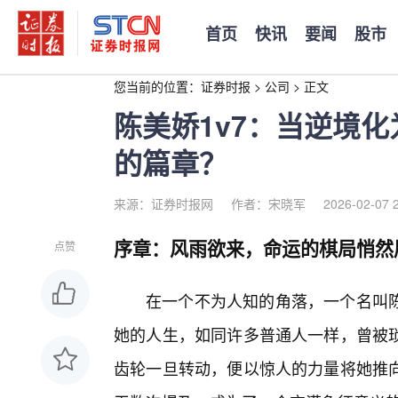
首页
快讯
要闻
股市
您当前的位置：
证券时报
>
公司
>
正文
陈美娇1v7：当逆境
的篇章？
来源：证券时报网
作者：宋晓军
2026-02-07 
序章：风雨欲来，命运的棋局悄然
点赞
在一个不为人知的角落，一个名叫
她的人生，如同许多普通人一样，曾被琐
齿轮一旦转动，便以惊人的力量将她推